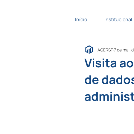
Início
Institucional
AGERST
7 de mai. 
Visita a
de dados
adminis