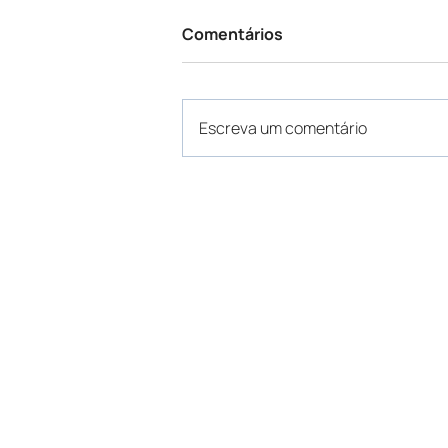
Comentários
Escreva um comentário
AGERST analisa cenários
para a Tarifa Social e
prepara Audiência Pública
Avenida João Pessoa, 815,
Horário de a
Bairro Universitário,
de segunda a 
Santa Cruz do Sul - RS
das 8h00 às 