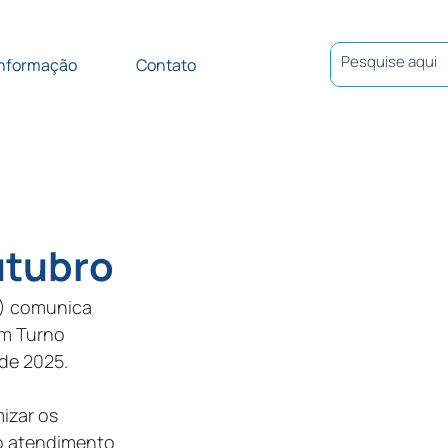
Informação
Contato
utubro
) comunica 
em Turno 
 de 2025.
izar os 
o atendimento 