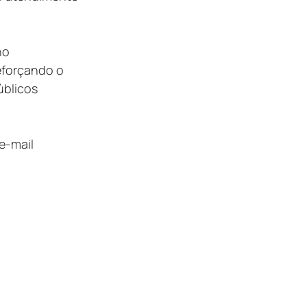
no 
eforçando o 
blicos 
e-mail 