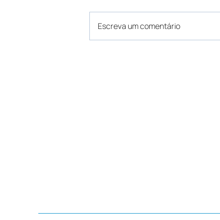
Escreva um comentário
AGERST integra Lista
Positiva da ANA e
acompanha orientações
para o ciclo de 2026
Avenida João Pessoa, 815,
Horário de a
Bairro Universitário,
de segunda a 
Santa Cruz do Sul - RS
das 8h00 às 
13h00 às 16